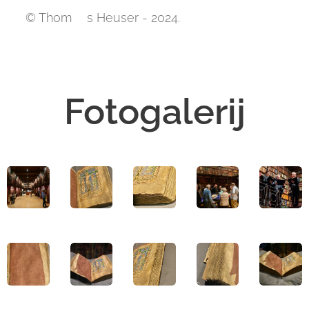
📸 © Thom🅰️s Heuser - 2024.
Fotogalerij