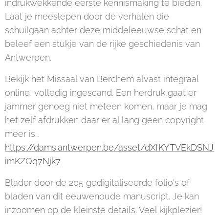
indrukwekkende eerste kennismaking te bieden.
Laat je meeslepen door de verhalen die
schuilgaan achter deze middeleeuwse schat en
beleef een stukje van de rijke geschiedenis van
Antwerpen.
Bekijk het Missaal van Berchem alvast integraal
online, volledig ingescand. Een herdruk gaat er
jammer genoeg niet meteen komen, maar je mag
het zelf afdrukken daar er al lang geen copyright
meer is…
https://dams.antwerpen.be/asset/dXfKYTVEkDSNJ
imKZQq7Njk7
Blader door de 205 gedigitaliseerde folio's of
bladen van dit eeuwenoude manuscript. Je kan
inzoomen op de kleinste details. Veel kijkplezier!